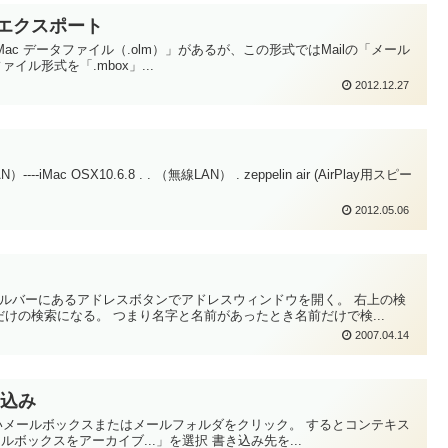
ータをエクスポート
r Mac データファイル（.olm）」があるが、この形式ではMailの「メール
イル形式を「.mbox」...
2012.12.27
---iMac OSX10.6.8 . . （無線LAN） . zeppelin air (AirPlay用スピー
2012.05.06
ールバーにあるアドレスボタンでアドレスウィンドウを開く。 右上の検
けの検索になる。 つまり名字と名前があったとき名前だけで検...
2007.04.14
み込み
出したいメールボックスまたはメールフォルダをクリック。 するとコンテキス
ックスをアーカイブ...」を選択 書き込み先を...