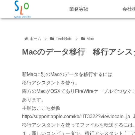
業務実績
会社
ホーム
TechNote
Mac
Macのデータ移行 移行アシス
新Macに別のMacのデータを移行するには
移行アシスタントを使う。
両方のMacがOSXでありFireWireケーブルで
あります。
手順はここを参照
http://support.apple.com/kb/HT3322?viewlocale=ja_
移行アシスタントを使ってファイルを転送するには
１．新しいコンピュータで、移行アシスタント (「