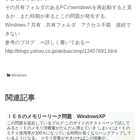
その共有フォルダのあるPCのwindowsを再起動すると直
るが、また時期が来るとこの問題が発生する。
Windows 7 共有 共有フォルダ アクセス不能 接続で
きない
参考のブログ ー詳しく書いてあるー
http://blogs.yahoo.co.jp/akibaicomp/13407691.html
Windows
関連記事
ＩＥ６のメモリーリーク問題 WindowsXP
この問題を提起しているブログ このサイトのテストページで試して
みるとＩＥのメモリ消費量がだんだん増えていき しまいにはＩＥの
ＣＰＵ使用率が100％になっている時間が長くなりハングアップして
いるようになる。 メモリ容量が大きければこの現象が...