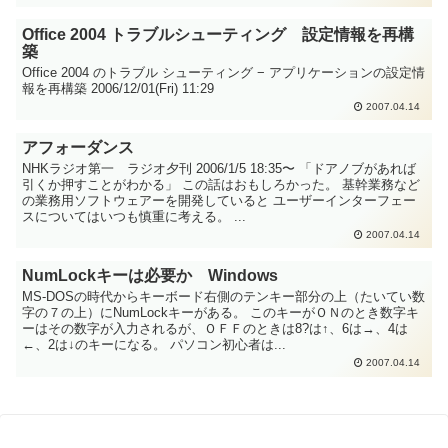
Office 2004 トラブルシューティング 設定情報を再構
築
Office 2004 のトラブル シューティング − アプリケーションの設定情
報を再構築 2006/12/01(Fri) 11:29
2007.04.14
アフォーダンス
NHKラジオ第一 ラジオ夕刊 2006/1/5 18:35〜 「ドアノブがあれば
引くか押すことがわかる」 この話はおもしろかった。 基幹業務など
の業務用ソフトウェアーを開発していると ユーザーインターフェー
スについてはいつも慎重に考える。 ...
2007.04.14
NumLockキーは必要か Windows
MS-DOSの時代からキーボード右側のテンキー部分の上（たいてい数
字の７の上）にNumLockキーがある。 このキーがＯＮのとき数字キ
ーはその数字が入力されるが、ＯＦＦのときは8?は↑、6は→、4は
←、2は↓のキーになる。 パソコン初心者は...
2007.04.14