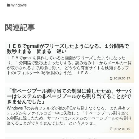
Windows
関連記事
ＩＥ８でgmailがフリーズしたようになる。１分間隔で
数秒止まる 固まる 遅い
ＩＥ８でgmailを操作していると画面がフリーズしたようになった
り、１分間隔で数秒止まったりする。読み込み中...からメールの一覧
が表示されるまで異様に長い。 どうやら有害サイトを検知するソフ
トのi-フィルター5.0が原因のようだ。 ＩＥ８...
2010.05.17
「非ページプール割り当ての制限に達したため、サーバ
ーはシステムの非ページプールから割り当てることがで
きませんでした」
Windows 7の共有フォルダが他のPCから見えなくなる。 また共有フ
ォルダからファイルコピー中に失敗して 「非ページプール割り当て
の制限に達したため、サーバーはシステムの非ページプールから割り
当てることができませんでした」 というメッセ...
2012.09.19