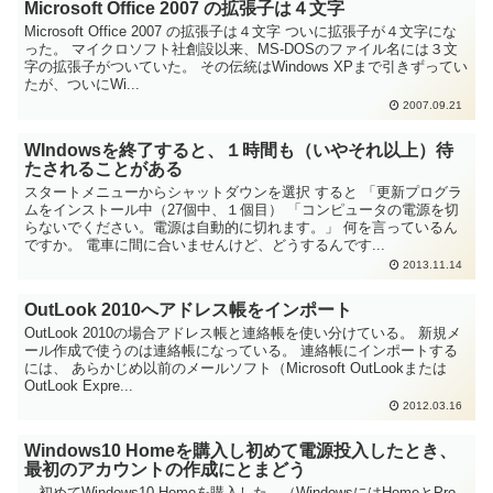
Microsoft Office 2007 の拡張子は４文字
Microsoft Office 2007 の拡張子は４文字 ついに拡張子が４文字にな
った。 マイクロソフト社創設以来、MS-DOSのファイル名には３文
字の拡張子がついていた。 その伝統はWindows XPまで引きずってい
たが、ついにWi...
2007.09.21
WIndowsを終了すると、１時間も（いやそれ以上）待
たされることがある
スタートメニューからシャットダウンを選択 すると 「更新プログラ
ムをインストール中（27個中、１個目） 「コンピュータの電源を切
らないでください。電源は自動的に切れます。」 何を言っているん
ですか。 電車に間に合いませんけど、どうするんです...
2013.11.14
OutLook 2010へアドレス帳をインポート
OutLook 2010の場合アドレス帳と連絡帳を使い分けている。 新規メ
ール作成で使うのは連絡帳になっている。 連絡帳にインポートする
には、 あらかじめ以前のメールソフト（Microsoft OutLookまたは
OutLook Expre...
2012.03.16
Windows10 Homeを購入し初めて電源投入したとき、
最初のアカウントの作成にとまどう
初めてWindows10 Homeを購入した。（WindowsにはHomeとPro