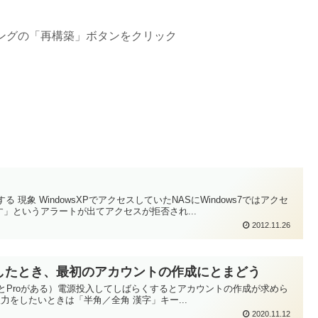
ングの「再構築」ボタンをクリック
現象 WindowsXPでアクセスしていたNASにWindows7ではアクセ
」というアラートが出てアクセスが拒否され...
2012.11.26
源投入したとき、最初のアカウントの作成にとまどう
HomeとProがある）電源投入してしばらくするとアカウントの作成が求めら
をしたいときは「半角／全角 漢字」キー...
2020.11.12