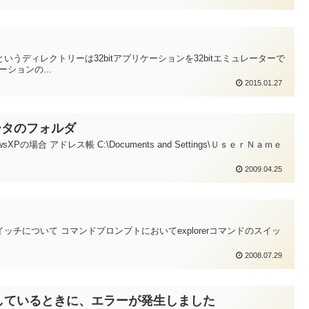
W64というディレクトリーは32bitアプリケーションを32bitエミュレーターで
ーションの...
2015.01.27
データのフォルダ
XPの場合 アドレス帳 C:\Documents and Settings\ＵｓｅｒＮａｍｅ
2009.04.25
ライン スイッチについて コマンドプロンプトにおいてexplorerコマンドのスイッ
2008.07.29
送信しているときに、エラーが発生しました