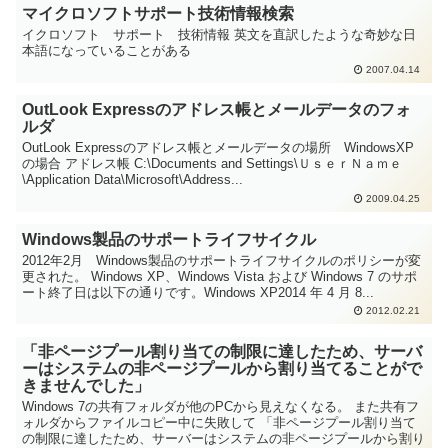
マイクロソフトサポート技術情報検索
イクロソフト サポート 技術情報 英文を直訳したような奇妙な日
本語になっていることがある
2007.04.14
OutLook Expressのアドレス帳とメールデータのフォ
ルダ
OutLook Expressのアドレス帳とメールデータの場所 WindowsXP
の場合 アドレス帳 C:\Documents and Settings\ＵｓｅｒＮａｍｅ
\Application Data\Microsoft\Address...
2009.04.25
Windows製品のサポートライフサイクル
2012年2月 Windows製品のサポートライフサイクルのポリシーが変
更された。 Windows XP、Windows Vista および Windows 7 のサポ
ート終了日は以下の通りです。Windows XP2014 年 4 月 8...
2012.02.21
「非ページプール割り当ての制限に達したため、サーバ
ーはシステムの非ページプールから割り当てることがで
きませんでした」
Windows 7の共有フォルダが他のPCから見えなくなる。 また共有フ
ォルダからファイルコピー中に失敗して 「非ページプール割り当て
の制限に達したため、サーバーはシステムの非ページプールから割り