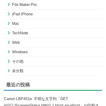
File Maker Pro
iPad iPhone
Mac
TechNote
Web
Windows
その他
未分類
最近の投稿
Canon LBP451e 不明な文字列「GET
/eSCL/ScannerStatus Http/1.1 Host: localhost」が印刷さ