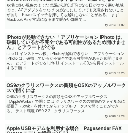
冬場に多い現象のようだ 気温が10℃以下になる日がつづく寒い地域
では、ACアダプタをつなげっぱなしにしていても充電されないこと
があり、Powerスイッチを押しても起動しないことがある。 まず
MacBook Airが常温になるまで暖かい部屋で...
2014.01.07
iPhotoが起動できない 「アプリケーション iPhoto は、
破損しているか不完全である可能性があるため開けませ
ん」 とアラートがでる
iLife’11 インストール後、iPhotoが起動できない 「アプリケーション
iPhoto は、破損しているか不完全である可能性があるため開けませ
ん」 とアラートがでる iLife’11 インストールCDから再インストール
する手順 １．...
2013.07.25
OS9のクラリスワークスの書類をOSXのアップルワーク
スで開くには
OS9のクラリスワークスの書類をOSXのアップルワークス
（AppleWorks）で開くには クラリスワークスの書類のファイル名に
拡張子（.cwk）を付けてからアップルワークスで開くことができ
る。 テスト環境 OS9.2.2 クラリスワークス...
2008.01.28
Apple USBモデムを利用する場合 Pagesender FAX