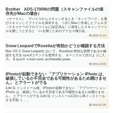
Brother ADS-1700Wの問題（スキャンファイルの保
存先がMacの場合）
（ケース１） デバイスからスキャンするとき「ネットワーク」を選
びスキャンしてファイルを保存する。つぎにMacに作成したフォルダ
（スキャナーのプロファイルに設定済み）に保存したスキャンファイ
ルを開こうとすると「○○を開くためのアクセス権があ...
2020.12.13
Snow LeopardでRosettaが有効かどうか確認する方法
Mac OS X Snow Leopardにおいて、Rosettaが有効な状態であるか確
認する方法 sysctlコマンドを使用する。 ターミナルで次のように入
力。 $ sysctl -n kern.exec.archhandler.powe...
2012.10.03
iPhotoが起動できない 「アプリケーション iPhoto は、
破損しているか不完全である可能性があるため開けませ
ん」 とアラートがでる
iLife’11 インストール後、iPhotoが起動できない 「アプリケーション
iPhoto は、破損しているか不完全である可能性があるため開けませ
ん」 とアラートがでる iLife’11 インストールCDから再インストール
する手順 １．...
2013.07.25